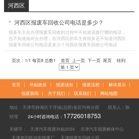
河西区
河西区报废车回收公司电话是多少？
很多车主在办理报废车回收的过程中不知道该拨打哪的电话，
也不知道如何去办理，在河西区的车主有很多还不知道河西区
报废车回收公司电话是多少？河西区报废车回收公司电话
17726018753， 河西区报废车回收公司是天津交管局认定的正
规报废车回收单位，具有办理天津地方各企事业单位、个人及
页次：1/1 每页8 总数1 首页 上一页 下一页 尾页 转到:
部队退役各种报废汽车的资格，并负责相关的办理汽车报废手
续和汽车报废补贴。
首页
|
补贴政策
|
报废须知
|
报废流程
|
解体展示
|
报废新闻
|
关于我们
|
联系我们
|
网站地图
地址：天津市静海区子牙镇(总部)各区均有分部 联系人：陈
17726018753
经理
24小时咨询电话：
关键字：
天津汽车报废补贴2024
天津汽车报废解体中心
天津老旧机动车报废厂
天津报废车回收公司