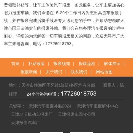
费领取补贴等，让车主体验汽车报废一条龙服务，让车主更加省心
省力报废车辆。我们承诺在15-20个工作日内为您出具货车报废手
续，并在报废完成后将手续派专人送到您的手中，并帮助您领取天
津市国三柴油货车的报废补贴。我们会在您办理汽车报废的过程中
耐心、详细的为您解答一切车辆报废相关的问题，欢迎天津市广大
车主来电咨询，电话：17726018753。
首页
|
补贴政策
|
报废须知
|
报废流程
|
解体展示
|
报废新闻
|
关于我们
|
联系我们
|
网站地图
地址：天津市静海区子牙镇(总部)各区均有分部 联系人：陈
17726018753
经理
24小时咨询电话：
关键字：
天津汽车报废补贴2024
天津汽车报废解体中心
天津老旧机动车报废厂
天津报废车回收公司
天津报废汽车厂